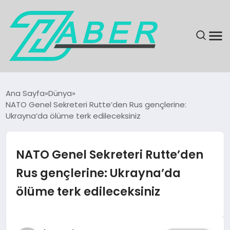
SON DAKIKA
Ana Sayfa
Dünya
NATO Genel Sekreteri Rutte’den Rus gençlerine:
GÜNDEM
Ukrayna’da ölüme terk edileceksiniz
EKONOMI
NATO Genel Sekreteri Rutte’den
MAGAZIN
Rus gençlerine: Ukrayna’da
ölüme terk edileceksiniz
EĞITIM
KÜLTÜR & SANAT