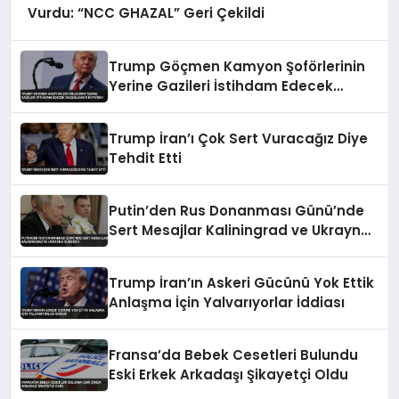
Vurdu: “NCC GHAZAL” Geri Çekildi
Trump Göçmen Kamyon Şoförlerinin
Yerine Gazileri İstihdam Edecek
Düzenlemeyi Duyurdu
Trump İran’ı Çok Sert Vuracağız Diye
Tehdit Etti
Putin’den Rus Donanması Günü’nde
Sert Mesajlar Kaliningrad ve Ukrayna
Vurgusu
Trump İran’ın Askeri Gücünü Yok Ettik
Anlaşma İçin Yalvarıyorlar İddiası
Fransa’da Bebek Cesetleri Bulundu
Eski Erkek Arkadaşı Şikayetçi Oldu