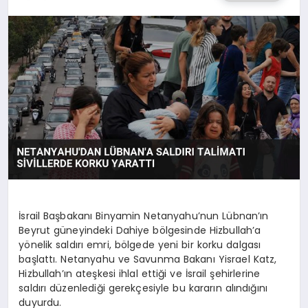
SAĞLIK
SPOR
TEKNOLOJI
İsrail Başbakanı Binyamin Netanyahu’nun Lübnan’ın
Beyrut güneyindeki Dahiye bölgesinde Hizbullah’a
yönelik saldırı emri, bölgede yeni bir korku dalgası
başlattı. Netanyahu ve Savunma Bakanı Yisrael Katz,
Hizbullah’ın ateşkesi ihlal ettiği ve İsrail şehirlerine
saldırı düzenlediği gerekçesiyle bu kararın alındığını
duyurdu.