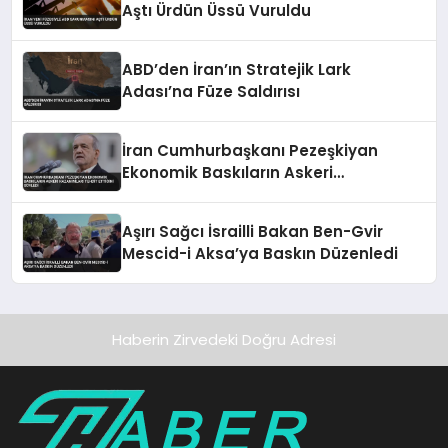
Aştı Ürdün Üssü Vuruldu
ABD’den İran’ın Stratejik Lark
Adası’na Füze Saldırısı
İran Cumhurbaşkanı Pezeşkiyan
Ekonomik Baskıların Askeri
Kazanımları Tehdit Ettiğini Söyledi
Aşırı Sağcı İsrailli Bakan Ben-Gvir
Mescid-i Aksa’ya Baskın Düzenledi
Haberin Zirvedeki Doğru Adresi