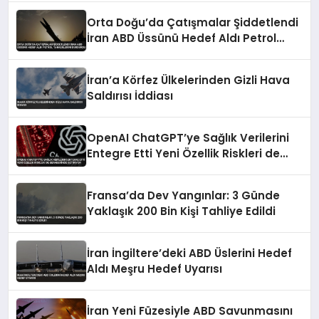
Orta Doğu’da Çatışmalar Şiddetlendi
İran ABD Üssünü Hedef Aldı Petrol
Tankerlerini Durdurdu
İran’a Körfez Ülkelerinden Gizli Hava
Saldırısı İddiası
OpenAI ChatGPT’ye Sağlık Verilerini
Entegre Etti Yeni Özellik Riskleri de
Beraberinde Getiriyor
Fransa’da Dev Yangınlar: 3 Günde
Yaklaşık 200 Bin Kişi Tahliye Edildi
İran İngiltere’deki ABD Üslerini Hedef
Aldı Meşru Hedef Uyarısı
İran Yeni Füzesiyle ABD Savunmasını