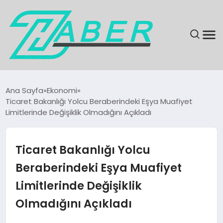
SON DAKIKA
Ana Sayfa
Ekonomi
Ticaret Bakanlığı Yolcu Beraberindeki Eşya Muafiyet
GÜNDEM
Limitlerinde Değişiklik Olmadığını Açıkladı
EKONOMI
Ticaret Bakanlığı Yolcu
MAGAZIN
Beraberindeki Eşya Muafiyet
Limitlerinde Değişiklik
EĞITIM
Olmadığını Açıkladı
KÜLTÜR & SANAT