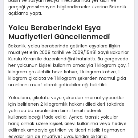
basın ve sosyal medya mecralarında yer alan ve
gerçeği yansıtmayan bilgilendirmeler üzerine Bakanlık
açıklama yaptı.
Yolcu Beraberindeki Eşya
Muafiyetleri Güncellenmedi
Bakanlık, yolcu beraberinde getirilen eşyalara ilişkin
muafiyetlerin 2009 tarihli ve 2009/15481 Sayılı Bakanlar
Kurulu Kararı ile düzenlendiğini hatırlattı. Bu çerçevede
her yolcunun kişisel kullanım amacıyla 1 kilogram çay, 1
kilogram çözülebilir hazır kahve, 1 kilogram kahve, 1
kilogram çikolata ve 1 kilogram şekerden mamul gıda
ürünlerini muaf olarak getirebileceği belirtildi.
Yolcuların, çikolata veya şekerden mamul yiyecekler
için belirlenen 2 kilogramlık hakkını diledikleri takdirde
yalnızca bu ürünlerden birini tercih ederek
kullanabileceği ifade edildi. Ayrıca, transit yolcular
hariç olmak üzere kişisel, ailevi kullanıma veya hediye
edilmek amacıyla getirilen ve ticari nitelik taşımayan
eşyalar için de muafiyet uygulandığı aktarıldı.