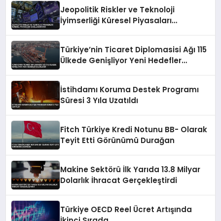
Jeopolitik Riskler ve Teknoloji
İyimserliği Küresel Piyasaları
Şekillendiriyor
Türkiye’nin Ticaret Diplomasisi Ağı 115
Ülkede Genişliyor Yeni Hedefler
Belirlendi
İstihdamı Koruma Destek Programı
Süresi 3 Yıla Uzatıldı
Fitch Türkiye Kredi Notunu BB- Olarak
Teyit Etti Görünümü Durağan
Makine Sektörü İlk Yarıda 13.8 Milyar
Dolarlık İhracat Gerçekleştirdi
Türkiye OECD Reel Ücret Artışında
İkinci Sırada