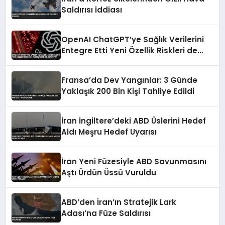
Saldırısı İddiası
OpenAI ChatGPT’ye Sağlık Verilerini
Entegre Etti Yeni Özellik Riskleri de
Beraberinde Getiriyor
Fransa’da Dev Yangınlar: 3 Günde
Yaklaşık 200 Bin Kişi Tahliye Edildi
İran İngiltere’deki ABD Üslerini Hedef
Aldı Meşru Hedef Uyarısı
İran Yeni Füzesiyle ABD Savunmasını
Aştı Ürdün Üssü Vuruldu
ABD’den İran’ın Stratejik Lark
Adası’na Füze Saldırısı