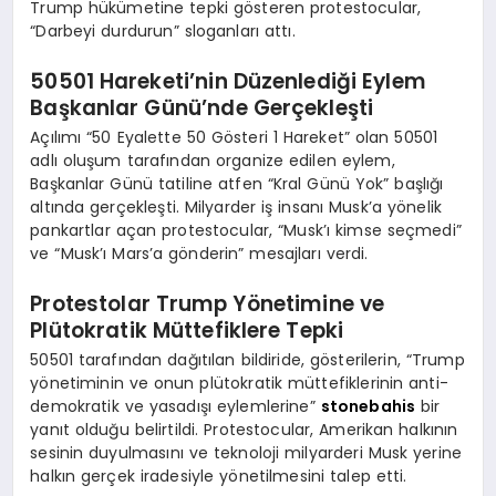
Trump hükümetine tepki gösteren protestocular,
“Darbeyi durdurun” sloganları attı.
50501 Hareketi’nin Düzenlediği Eylem
Başkanlar Günü’nde Gerçekleşti
Açılımı “50 Eyalette 50 Gösteri 1 Hareket” olan 50501
adlı oluşum tarafından organize edilen eylem,
Başkanlar Günü tatiline atfen “Kral Günü Yok” başlığı
altında gerçekleşti. Milyarder iş insanı Musk’a yönelik
pankartlar açan protestocular, “Musk’ı kimse seçmedi”
ve “Musk’ı Mars’a gönderin” mesajları verdi.
Protestolar Trump Yönetimine ve
Plütokratik Müttefiklere Tepki
50501 tarafından dağıtılan bildiride, gösterilerin, “Trump
yönetiminin ve onun plütokratik müttefiklerinin anti-
demokratik ve yasadışı eylemlerine”
stonebahis
bir
yanıt olduğu belirtildi. Protestocular, Amerikan halkının
sesinin duyulmasını ve teknoloji milyarderi Musk yerine
halkın gerçek iradesiyle yönetilmesini talep etti.