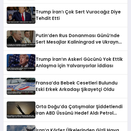
Düzenlemeyi Duyurdu
Trump İran’ı Çok Sert Vuracağız Diye
Tehdit Etti
Putin’den Rus Donanması Günü’nde
Sert Mesajlar Kaliningrad ve Ukrayna
Vurgusu
Trump İran’ın Askeri Gücünü Yok Ettik
Anlaşma İçin Yalvarıyorlar İddiası
Fransa’da Bebek Cesetleri Bulundu
Eski Erkek Arkadaşı Şikayetçi Oldu
Orta Doğu’da Çatışmalar Şiddetlendi
İran ABD Üssünü Hedef Aldı Petrol
Tankerlerini Durdurdu
İran’a Körfez Ülkelerinden Gizli Hava