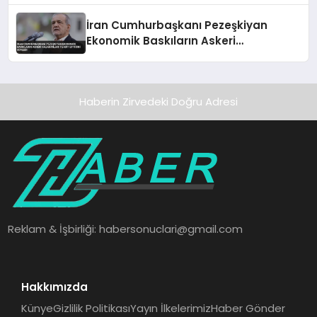
İran Cumhurbaşkanı Pezeşkiyan
Ekonomik Baskıların Askeri
Kazanımları Tehdit Ettiğini Söyledi
Haberin Zirvedeki Doğru Adresi
Reklam & İşbirliği:
habersonuclari@gmail.com
Hakkımızda
Künye
Gizlilik Politikası
Yayın İlkelerimiz
Haber Gönder