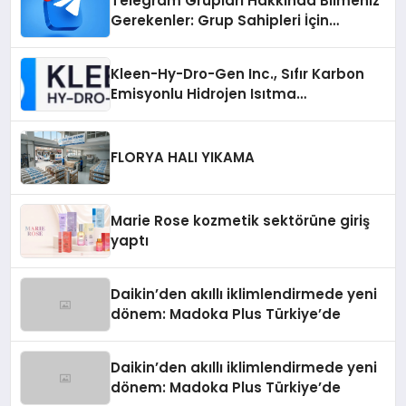
Telegram Grupları Hakkında Bilmeniz
Gerekenler: Grup Sahipleri İçin
Telegram’da Hedef Kitleye Ulaşma
Kleen-Hy-Dro-Gen Inc., Sıfır Karbon
Emisyonlu Hidrojen Isıtma
Teknolojisinde ISO ve TSSA
Düzenleyici Onaylarını Aldı
FLORYA HALI YIKAMA
Marie Rose kozmetik sektörüne giriş
yaptı
Daikin’den akıllı iklimlendirmede yeni
dönem: Madoka Plus Türkiye’de
Daikin’den akıllı iklimlendirmede yeni
dönem: Madoka Plus Türkiye’de