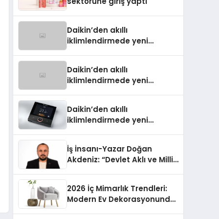
sektörüne giriş yaptı
Daikin’den akıllı
iklimlendirmede yeni
dönem: Madoka Plus
Türkiye’de
Daikin’den akıllı
iklimlendirmede yeni
dönem: Madoka Plus
Türkiye’de
Daikin’den akıllı
iklimlendirmede yeni
dönem: Madoka Plus
Türkiye’de
İş İnsanı-Yazar Doğan
Akdeniz: “Devlet Aklı ve Milli
Çıkarlar Her Şeyin
Üzerindedir”
2026 İç Mimarlık Trendleri:
Modern Ev Dekorasyonunda
Öne Çıkan Fikirler