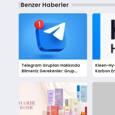
Benzer Haberler
Telegram Grupları Hakkında
Kleen-Hy-
Bilmeniz Gerekenler: Grup
Karbon Em
Sahipleri İçin Telegram’da
Isıtma Te
Hedef Kitleye Ulaşma
TSSA Düze
Aldı