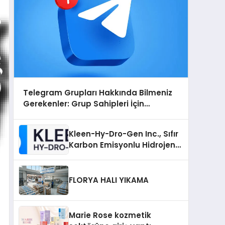
Telegram Grupları Hakkında Bilmeniz
Gerekenler: Grup Sahipleri İçin
Telegram’da Hedef Kitleye Ulaşma
Kleen-Hy-Dro-Gen Inc., Sıfır
Karbon Emisyonlu Hidrojen
Isıtma Teknolojisinde ISO ve
TSSA Düzenleyici Onaylarını
Aldı
FLORYA HALI YIKAMA
Marie Rose kozmetik