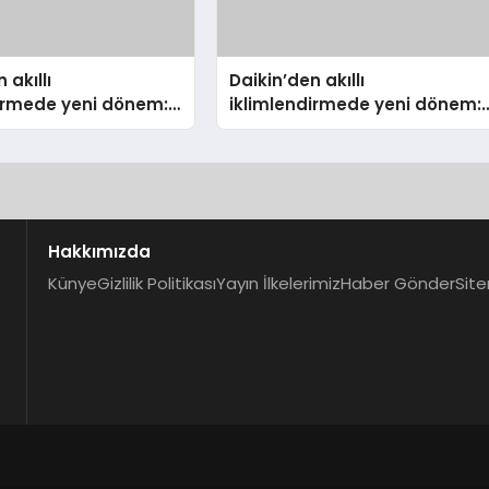
 akıllı
Daikin’den akıllı
dirmede yeni dönem:
iklimlendirmede yeni dönem:
lus Türkiye’de
Madoka Plus Türkiye’de
Hakkımızda
Künye
Gizlilik Politikası
Yayın İlkelerimiz
Haber Gönder
Site