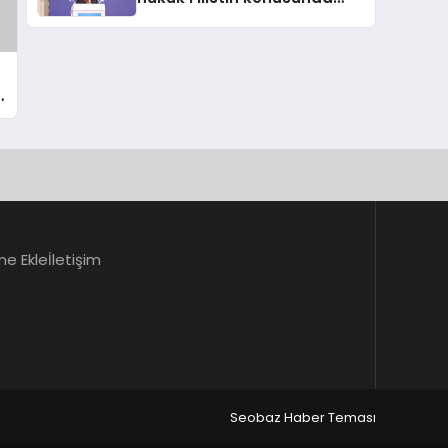
çifte standart uyguluyor
ne Ekle
İletişim
Seobaz Haber Teması