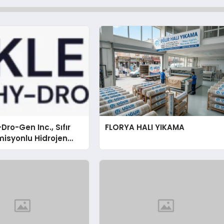
Dro-Gen Inc., Sıfır
FLORYA HALI YIKAMA
isyonlu Hidrojen
knolojisinde ISO ve
nleyici Onaylarını