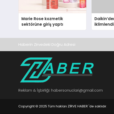
Marie Rose kozmetik
Daikin’den
sektörüne giriş yaptı
iklimlen
Madoka P
Haberin Zirvedeki Doğru Adresi
Reklam & İşbirliği:
habersonuclari@gmail.com
Copyright © 2025 Tüm hakları ZİRVE HABER 'de saklıdır.