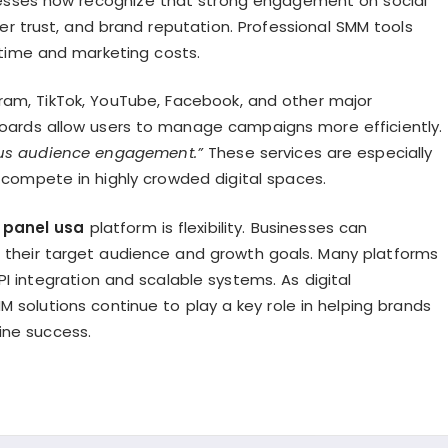
sinesses now recognize that strong engagement on social
er trust, and brand reputation. Professional SMM tools
 time and marketing costs.
ram, TikTok, YouTube, Facebook, and other major
oards allow users to manage campaigns more efficiently.
uous audience engagement.”
These services are especially
o compete in highly crowded digital spaces.
panel usa
platform is flexibility. Businesses can
their target audience and growth goals. Many platforms
I integration and scalable systems. As digital
solutions continue to play a key role in helping brands
ine success.