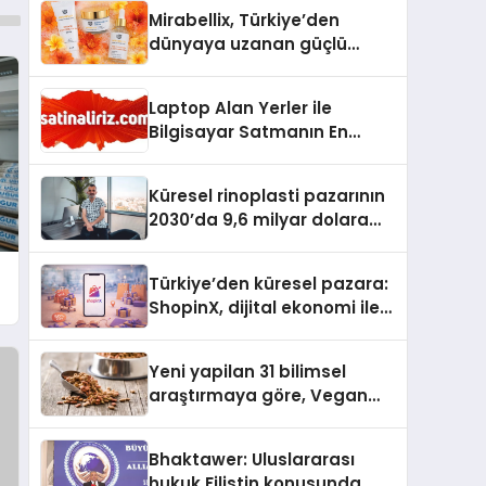
Mirabellix, Türkiye’den
dünyaya uzanan güçlü
büyümesini sürdürüyor
Laptop Alan Yerler ile
Bilgisayar Satmanın En
Güvenli ve Karlı Yolu
Küresel rinoplasti pazarının
2030’da 9,6 milyar dolara
ulaşması bekleniyor
Türkiye’den küresel pazara:
ShopinX, dijital ekonomi ile
gerçek dünya alışverişini bir
araya getirmeyi hedefliyor
Yeni yapilan 31 bilimsel
araştırmaya göre, Vegan
Köpek Maması ve Vegan
Kedi Mamasının İyi
Bhaktawer: Uluslararası
Sindirildiğini Ortaya Koydu
hukuk Filistin konusunda