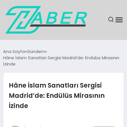
SON DAKIKA
Ana Sayfa
Gündem
Hâne İslam Sanatları Sergisi Madrid’de: Endülüs Mirasının
GÜNDEM
İzinde
EKONOMI
Hâne İslam Sanatları Sergisi
MAGAZIN
Madrid’de: Endülüs Mirasının
İzinde
EĞITIM
KÜLTÜR & SANAT