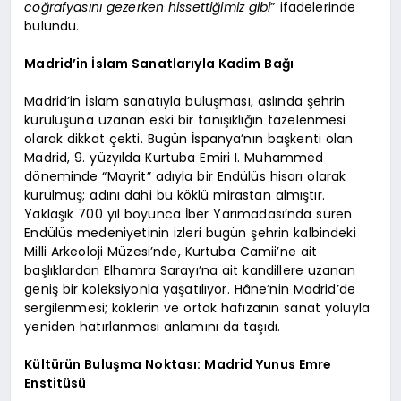
coğrafyasını gezerken hissettiğimiz gibi
” ifadelerinde
bulundu.
Madrid’in İslam Sanatlarıyla Kadim Bağı
Madrid’in İslam sanatıyla buluşması, aslında şehrin
kuruluşuna uzanan eski bir tanışıklığın tazelenmesi
olarak dikkat çekti. Bugün İspanya’nın başkenti olan
Madrid, 9. yüzyılda Kurtuba Emiri I. Muhammed
döneminde “Mayrit” adıyla bir Endülüs hisarı olarak
kurulmuş; adını dahi bu köklü mirastan almıştır.
Yaklaşık 700 yıl boyunca İber Yarımadası’nda süren
Endülüs medeniyetinin izleri bugün şehrin kalbindeki
Milli Arkeoloji Müzesi’nde, Kurtuba Camii’ne ait
başlıklardan Elhamra Sarayı’na ait kandillere uzanan
geniş bir koleksiyonla yaşatılıyor. Hâne’nin Madrid’de
sergilenmesi; köklerin ve ortak hafızanın sanat yoluyla
yeniden hatırlanması anlamını da taşıdı.
Kültürün Buluşma Noktası: Madrid Yunus Emre
Enstitüsü