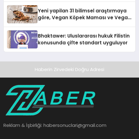
hedefliyor
Yeni yapilan 31 bilimsel araştırmaya
göre, Vegan Köpek Maması ve Vegan
Kedi Mamasının İyi Sindirildiğini
Ortaya Koydu
Bhaktawer: Uluslararası hukuk Filistin
konusunda çifte standart uyguluyor
Haberin Zirvedeki Doğru Adresi
Reklam & İşbirliği:
habersonuclari@gmail.com