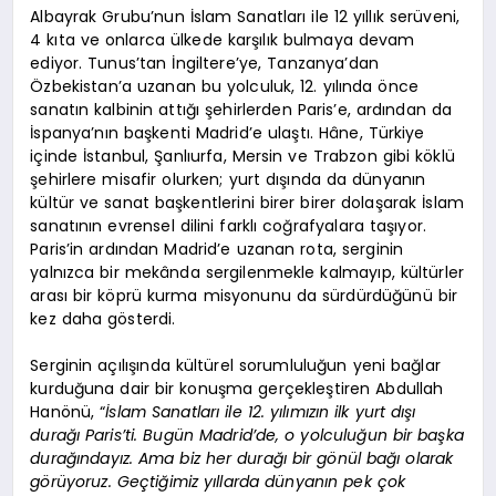
Albayrak Grubu’nun İslam Sanatları ile 12 yıllık serüveni,
4 kıta ve onlarca ülkede karşılık bulmaya devam
ediyor. Tunus’tan İngiltere’ye, Tanzanya’dan
Özbekistan’a uzanan bu yolculuk, 12. yılında önce
sanatın kalbinin attığı şehirlerden Paris’e, ardından da
İspanya’nın başkenti Madrid’e ulaştı. Hâne, Türkiye
içinde İstanbul, Şanlıurfa, Mersin ve Trabzon gibi köklü
şehirlere misafir olurken; yurt dışında da dünyanın
kültür ve sanat başkentlerini birer birer dolaşarak İslam
sanatının evrensel dilini farklı coğrafyalara taşıyor.
Paris’in ardından Madrid’e uzanan rota, serginin
yalnızca bir mekânda sergilenmekle kalmayıp, kültürler
arası bir köprü kurma misyonunu da sürdürdüğünü bir
kez daha gösterdi.
Serginin açılışında kültürel sorumluluğun yeni bağlar
kurduğuna dair bir konuşma gerçekleştiren Abdullah
Hanönü, “
İslam Sanatları ile 12. yılımızın ilk yurt dışı
durağı Paris’ti. Bugün Madrid’de, o yolculuğun bir başka
durağındayız. Ama biz her durağı bir gönül bağı olarak
görüyoruz. Geçtiğimiz yıllarda dünyanın pek çok