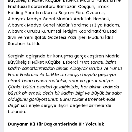
Büyükelçisi Nüket Küçükel Ezberci, Madrid Yunus Emre
Enstitüsü Koordinatörü Ramazan Coşgun, Limak
Holding Yönetim Kurulu Başkanı Ebru Özdemir,
Albayrak Medya Genel Müdürü Abdullah Hanönü,
Albayrak Medya Genel Müdür Yardımcısı Ziya Kadam,
Albayrak Grubu Kurumsal İletişim Koordinatörü Esad
Sivri ve Yeni Şafak Gazetesi Yazı İşleri Müdürü İdris
Saruhan katıldı.
Serginin açılışında bir konuşma gerçekleştiren Madrid
Büyükelçisi Nüket Küçükel Ezberci, “
Hat sanatı, bizim
kadim sanatlarımızdan biridir. Albayrak Grubu ve Yunus
Emre Enstitüsü ile birlikte bu sergiyi hayata geçiriyor
olmak bana ayrıca mutluluk, onur ve gurur veriyor.
Çünkü bütün eserleri gezdiğinizde, her birinin ardında
büyük bir emek, derin bir kadim bilgi ve büyük bir sabır
olduğunu görüyorsunuz. Bunu takdir etmemek elde
değil
” sözleriyle sergiye ilişkin değerlendirmelerde
bulundu.
Dünyanın Kültür Başkentlerinde Bir Yolculuk