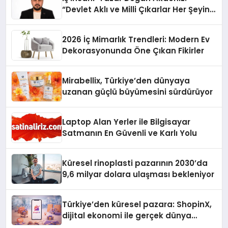
“Devlet Aklı ve Milli Çıkarlar Her Şeyin
Üzerindedir”
2026 İç Mimarlık Trendleri: Modern Ev
Dekorasyonunda Öne Çıkan Fikirler
Mirabellix, Türkiye’den dünyaya
uzanan güçlü büyümesini sürdürüyor
Laptop Alan Yerler ile Bilgisayar
Satmanın En Güvenli ve Karlı Yolu
Küresel rinoplasti pazarının 2030’da
9,6 milyar dolara ulaşması bekleniyor
Türkiye’den küresel pazara: ShopinX,
dijital ekonomi ile gerçek dünya
alışverişini bir araya getirmeyi