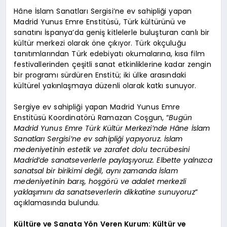
Hâne İslam Sanatları Sergisi’ne ev sahipliği yapan
Madrid Yunus Emre Enstitüsü, Türk kültürünü ve
sanatını İspanya’da geniş kitlelerle buluşturan canlı bir
kültür merkezi olarak öne çıkıyor. Türk okçuluğu
tanıtımlarından Türk edebiyatı okumalarına, kısa film
festivallerinden çeşitli sanat etkinliklerine kadar zengin
bir programı sürdüren Enstitü; iki ülke arasındaki
kültürel yakınlaşmaya düzenli olarak katkı sunuyor.
Sergiye ev sahipliği yapan Madrid Yunus Emre
Enstitüsü Koordinatörü Ramazan Coşgun, “
Bugün
Madrid Yunus Emre Türk Kültür Merkezi’nde Hâne İslam
Sanatları Sergisi’ne ev sahipliği yapıyoruz. İslam
medeniyetinin estetik ve zarafet dolu tecrübesini
Madrid’de sanatseverlerle paylaşıyoruz. Elbette yalnızca
sanatsal bir birikimi değil, aynı zamanda İslam
medeniyetinin barış, hoşgörü ve adalet merkezli
yaklaşımını da sanatseverlerin dikkatine sunuyoruz
”
açıklamasında bulundu.
Kültüre ve Sanata Yön Veren Kurum: Kültür ve