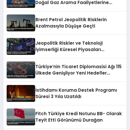
Doğal Gaz Arama Faaliyetlerine
Katılıyor
Brent Petrol Jeopolitik Risklerin
Azalmasıyla Düşüşe Geçti
Jeopolitik Riskler ve Teknoloji
İyimserliği Küresel Piyasaları
Şekillendiriyor
Türkiye’nin Ticaret Diplomasisi Ağı 115
Ülkede Genişliyor Yeni Hedefler
Belirlendi
İstihdamı Koruma Destek Programı
Süresi 3 Yıla Uzatıldı
Fitch Türkiye Kredi Notunu BB- Olarak
Teyit Etti Görünümü Durağan