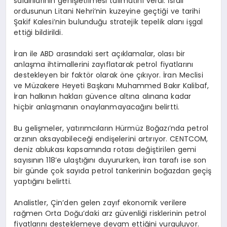
saldırılarının genişletilmesi talimatını verdi. İsrail
ordusunun Litani Nehri’nin kuzeyine geçtiği ve tarihi
Şakif Kalesi’nin bulunduğu stratejik tepelik alanı işgal
ettiği bildirildi.
İran ile ABD arasındaki sert açıklamalar, olası bir
anlaşma ihtimallerini zayıflatarak petrol fiyatlarını
destekleyen bir faktör olarak öne çıkıyor. İran Meclisi
ve Müzakere Heyeti Başkanı Muhammed Bakır Kalibaf,
İran halkının hakları güvence altına alınana kadar
hiçbir anlaşmanın onaylanmayacağını belirtti.
Bu gelişmeler, yatırımcıların Hürmüz Boğazı’nda petrol
arzının aksayabileceği endişelerini artırıyor. CENTCOM,
deniz ablukası kapsamında rotası değiştirilen gemi
sayısının 118’e ulaştığını duyururken, İran tarafı ise son
bir günde çok sayıda petrol tankerinin boğazdan geçiş
yaptığını belirtti.
Analistler, Çin’den gelen zayıf ekonomik verilere
rağmen Orta Doğu’daki arz güvenliği risklerinin petrol
fiyatlarını desteklemeye devam ettiğini vurguluyor.