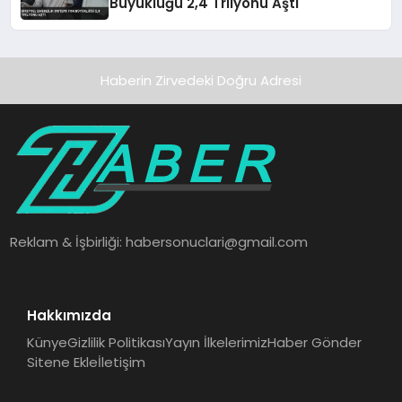
Büyüklüğü 2,4 Trilyonu Aştı
Haberin Zirvedeki Doğru Adresi
Reklam & İşbirliği:
habersonuclari@gmail.com
Hakkımızda
Künye
Gizlilik Politikası
Yayın İlkelerimiz
Haber Gönder
Sitene Ekle
İletişim