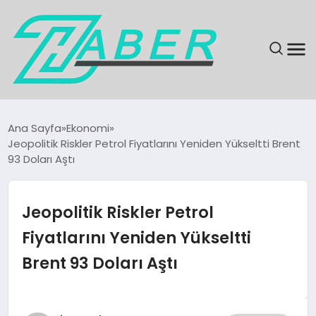
SON DAKIKA
Ana Sayfa
Ekonomi
Jeopolitik Riskler Petrol Fiyatlarını Yeniden Yükseltti Brent
GÜNDEM
93 Doları Aştı
EKONOMI
Jeopolitik Riskler Petrol
MAGAZIN
Fiyatlarını Yeniden Yükseltti
Brent 93 Doları Aştı
EĞITIM
KÜLTÜR & SANAT