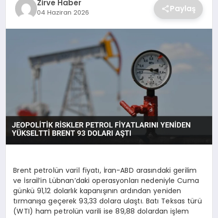
Zirve Haber
Paylaş
04 Haziran 2026
SAĞLIK
SPOR
TEKNOLOJI
Brent petrolün varil fiyatı, İran-ABD arasındaki gerilim
ve İsrail’in Lübnan’daki operasyonları nedeniyle Cuma
günkü 91,12 dolarlık kapanışının ardından yeniden
tırmanışa geçerek 93,33 dolara ulaştı. Batı Teksas türü
(WTI) ham petrolün varili ise 89,88 dolardan işlem