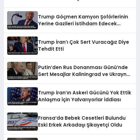
Trump Göçmen Kamyon Şoförlerinin
Yerine Gazileri İstihdam Edecek
Düzenlemeyi Duyurdu
Trump İran’ı Çok Sert Vuracağız Diye
Tehdit Etti
Putin’den Rus Donanması Günü’nde
Sert Mesajlar Kaliningrad ve Ukrayna
Vurgusu
Trump İran’ın Askeri Gücünü Yok Ettik
Anlaşma İçin Yalvarıyorlar İddiası
Fransa’da Bebek Cesetleri Bulundu
Eski Erkek Arkadaşı Şikayetçi Oldu