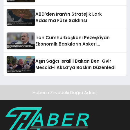
ABD’den İran’ın Stratejik Lark
Adası’na Füze Saldırısı
İran Cumhurbaşkanı Pezeşkiyan
Ekonomik Baskıların Askeri
Kazanımları Tehdit Ettiğini Söyledi
Aşırı Sağcı İsrailli Bakan Ben-Gvir
Mescid-i Aksa’ya Baskın Düzenledi
Haberin Zirvedeki Doğru Adresi