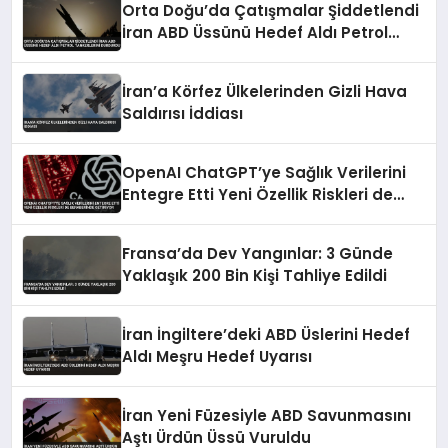
Orta Doğu’da Çatışmalar Şiddetlendi
İran ABD Üssünü Hedef Aldı Petrol
Tankerlerini Durdurdu
İran’a Körfez Ülkelerinden Gizli Hava
Saldırısı İddiası
OpenAI ChatGPT’ye Sağlık Verilerini
Entegre Etti Yeni Özellik Riskleri de
Beraberinde Getiriyor
Fransa’da Dev Yangınlar: 3 Günde
Yaklaşık 200 Bin Kişi Tahliye Edildi
İran İngiltere’deki ABD Üslerini Hedef
Aldı Meşru Hedef Uyarısı
İran Yeni Füzesiyle ABD Savunmasını
Aştı Ürdün Üssü Vuruldu