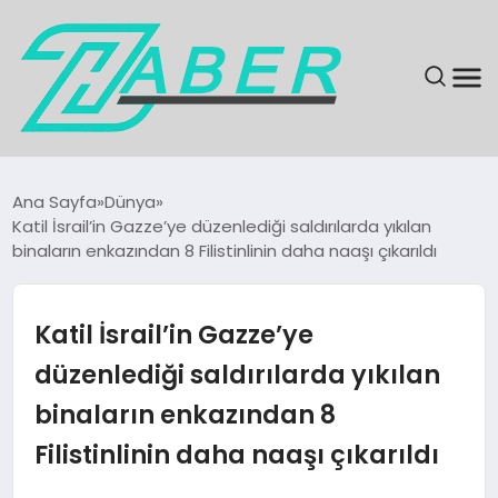
SON DAKIKA
Ana Sayfa
Dünya
Katil İsrail’in Gazze’ye düzenlediği saldırılarda yıkılan
GÜNDEM
binaların enkazından 8 Filistinlinin daha naaşı çıkarıldı
EKONOMI
Katil İsrail’in Gazze’ye
MAGAZIN
düzenlediği saldırılarda yıkılan
binaların enkazından 8
EĞITIM
Filistinlinin daha naaşı çıkarıldı
KÜLTÜR & SANAT