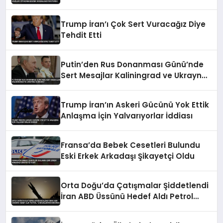
Düzenlemeyi Duyurdu
Trump İran’ı Çok Sert Vuracağız Diye
Tehdit Etti
Putin’den Rus Donanması Günü’nde
Sert Mesajlar Kaliningrad ve Ukrayna
Vurgusu
Trump İran’ın Askeri Gücünü Yok Ettik
Anlaşma İçin Yalvarıyorlar İddiası
Fransa’da Bebek Cesetleri Bulundu
Eski Erkek Arkadaşı Şikayetçi Oldu
Orta Doğu’da Çatışmalar Şiddetlendi
İran ABD Üssünü Hedef Aldı Petrol
Tankerlerini Durdurdu