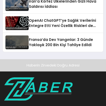
İran’a Körfez Ülkelerinden Gizli Hava
Saldırısı İddiası
OpenAI ChatGPT’ye Sağlık Verilerini
Entegre Etti Yeni Özellik Riskleri de
Beraberinde Getiriyor
Fransa’da Dev Yangınlar: 3 Günde
Yaklaşık 200 Bin Kişi Tahliye Edildi
Haberin Zirvedeki Doğru Adresi