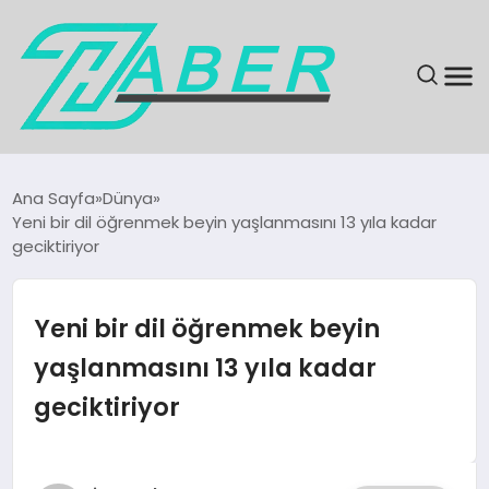
SON DAKIKA
Ana Sayfa
Dünya
Yeni bir dil öğrenmek beyin yaşlanmasını 13 yıla kadar
GÜNDEM
geciktiriyor
EKONOMI
Yeni bir dil öğrenmek beyin
MAGAZIN
yaşlanmasını 13 yıla kadar
geciktiriyor
EĞITIM
KÜLTÜR & SANAT