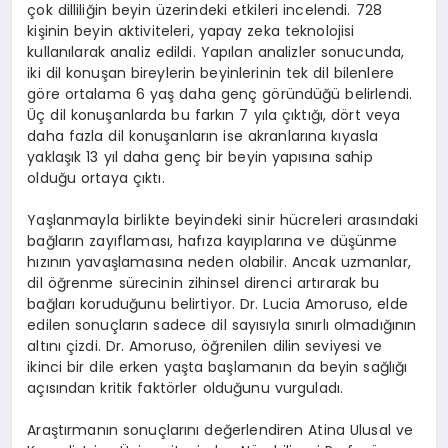
çok dilliliğin beyin üzerindeki etkileri incelendi. 728
kişinin beyin aktiviteleri, yapay zeka teknolojisi
kullanılarak analiz edildi. Yapılan analizler sonucunda,
iki dil konuşan bireylerin beyinlerinin tek dil bilenlere
göre ortalama 6 yaş daha genç göründüğü belirlendi.
Üç dil konuşanlarda bu farkın 7 yıla çıktığı, dört veya
daha fazla dil konuşanların ise akranlarına kıyasla
yaklaşık 13 yıl daha genç bir beyin yapısına sahip
olduğu ortaya çıktı.
Yaşlanmayla birlikte beyindeki sinir hücreleri arasındaki
bağların zayıflaması, hafıza kayıplarına ve düşünme
hızının yavaşlamasına neden olabilir. Ancak uzmanlar,
dil öğrenme sürecinin zihinsel direnci artırarak bu
bağları koruduğunu belirtiyor. Dr. Lucia Amoruso, elde
edilen sonuçların sadece dil sayısıyla sınırlı olmadığının
altını çizdi. Dr. Amoruso, öğrenilen dilin seviyesi ve
ikinci bir dile erken yaşta başlamanın da beyin sağlığı
açısından kritik faktörler olduğunu vurguladı.
Araştırmanın sonuçlarını değerlendiren Atina Ulusal ve