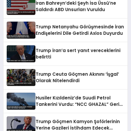
İran Bahreyn’deki Şeyh İsa Üssü’ne
Saldırdı ABD Unsurları Vuruldu
Trump Netanyahu Görüşmesinde İran
Endişelerini Dile Getirdi Axios Duyurdu
Trump İran’a sert yanıt vereceklerini
belirtti
Trump Ceuta Göçmen Akınını ‘İşgal’
Olarak Nitelendirdi
Husiler Kızıldeniz’de Suudi Petrol
Tankerini Vurdu: “NCC GHAZAL” Geri
Çekildi
Trump Göçmen Kamyon Şoförlerinin
Yerine Gazileri İstihdam Edecek