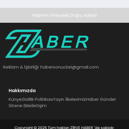
Haberin Zirvedeki Doğru Adresi
Reklam & İşbirliği:
habersonuclari@gmail.com
Hakkımızda
Künye
Gizlilik Politikası
Yayın İlkelerimiz
Haber Gönder
Sitene Ekle
İletişim
Copyright © 2025 Tüm hakları ZİRVE HABER 'de saklıdır.