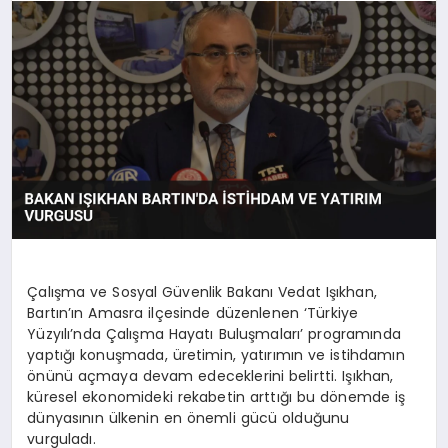
SAĞLIK
SPOR
TEKNOLOJI
Çalışma ve Sosyal Güvenlik Bakanı Vedat Işıkhan,
Bartın’ın Amasra ilçesinde düzenlenen ‘Türkiye
Yüzyılı’nda Çalışma Hayatı Buluşmaları’ programında
yaptığı konuşmada, üretimin, yatırımın ve istihdamın
önünü açmaya devam edeceklerini belirtti. Işıkhan,
küresel ekonomideki rekabetin arttığı bu dönemde iş
dünyasının ülkenin en önemli gücü olduğunu
vurguladı.