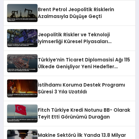
Brent Petrol Jeopolitik Risklerin
Azalmasıyla Düşüşe Geçti
Jeopolitik Riskler ve Teknoloji
İyimserliği Küresel Piyasaları
Şekillendiriyor
Türkiye’nin Ticaret Diplomasisi Ağı 115
Ülkede Genişliyor Yeni Hedefler
Belirlendi
İstihdamı Koruma Destek Programı
Süresi 3 Yıla Uzatıldı
Fitch Türkiye Kredi Notunu BB- Olarak
Teyit Etti Görünümü Durağan
Makine Sektörü İlk Yarıda 13.8 Milyar