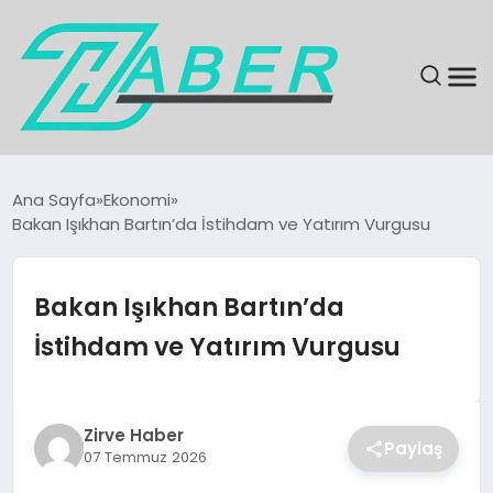
SON DAKIKA
Ana Sayfa
Ekonomi
Bakan Işıkhan Bartın’da İstihdam ve Yatırım Vurgusu
GÜNDEM
EKONOMI
Bakan Işıkhan Bartın’da
İstihdam ve Yatırım Vurgusu
MAGAZIN
EĞITIM
Zirve Haber
Paylaş
07 Temmuz 2026
KÜLTÜR & SANAT