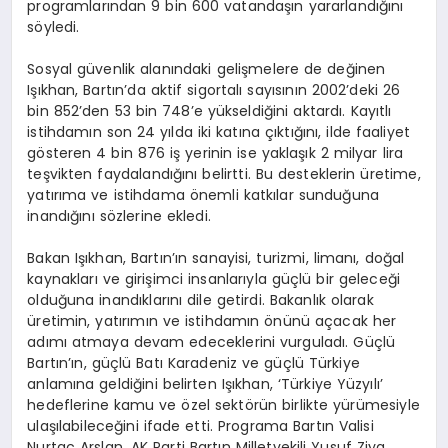
programlarından 9 bin 600 vatandaşın yararlandığını
söyledi.
Sosyal güvenlik alanındaki gelişmelere de değinen
Işıkhan, Bartın’da aktif sigortalı sayısının 2002’deki 26
bin 852’den 53 bin 748’e yükseldiğini aktardı. Kayıtlı
istihdamın son 24 yılda iki katına çıktığını, ilde faaliyet
gösteren 4 bin 876 iş yerinin ise yaklaşık 2 milyar lira
teşvikten faydalandığını belirtti. Bu desteklerin üretime,
yatırıma ve istihdama önemli katkılar sunduğuna
inandığını sözlerine ekledi.
Bakan Işıkhan, Bartın’ın sanayisi, turizmi, limanı, doğal
kaynakları ve girişimci insanlarıyla güçlü bir geleceği
olduğuna inandıklarını dile getirdi. Bakanlık olarak
üretimin, yatırımın ve istihdamın önünü açacak her
adımı atmaya devam edeceklerini vurguladı. Güçlü
Bartın’ın, güçlü Batı Karadeniz ve güçlü Türkiye
anlamına geldiğini belirten Işıkhan, ‘Türkiye Yüzyılı’
hedeflerine kamu ve özel sektörün birlikte yürümesiyle
ulaşılabileceğini ifade etti. Programa Bartın Valisi
Nurtaç Arslan, AK Parti Bartın Milletvekili Yusuf Ziya