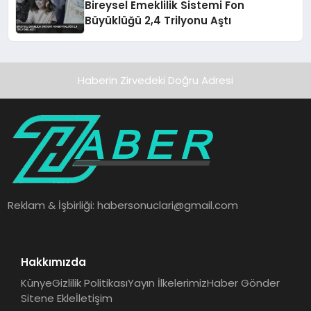
Bireysel Emeklilik Sistemi Fon
Büyüklüğü 2,4 Trilyonu Aştı
Haberin Zirvedeki Doğru Adresi
Reklam & İşbirliği:
habersonuclari@gmail.com
Hakkımızda
Künye
Gizlilik Politikası
Yayın İlkelerimiz
Haber Gönder
Sitene Ekle
İletişim