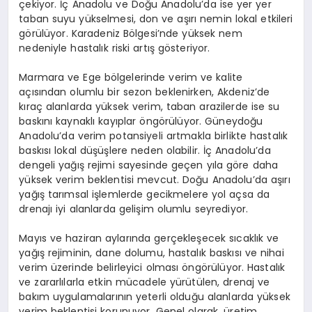
çekiyor. İç Anadolu ve Doğu Anadolu’da ise yer yer
taban suyu yükselmesi, don ve aşırı nemin lokal etkileri
görülüyor. Karadeniz Bölgesi’nde yüksek nem
nedeniyle hastalık riski artış gösteriyor.
Marmara ve Ege bölgelerinde verim ve kalite
açısından olumlu bir sezon beklenirken, Akdeniz’de
kıraç alanlarda yüksek verim, taban arazilerde ise su
baskını kaynaklı kayıplar öngörülüyor. Güneydoğu
Anadolu’da verim potansiyeli artmakla birlikte hastalık
baskısı lokal düşüşlere neden olabilir. İç Anadolu’da
dengeli yağış rejimi sayesinde geçen yıla göre daha
yüksek verim beklentisi mevcut. Doğu Anadolu’da aşırı
yağış tarımsal işlemlerde gecikmelere yol açsa da
drenajı iyi alanlarda gelişim olumlu seyrediyor.
Mayıs ve haziran aylarında gerçekleşecek sıcaklık ve
yağış rejiminin, dane dolumu, hastalık baskısı ve nihai
verim üzerinde belirleyici olması öngörülüyor. Hastalık
ve zararlılarla etkin mücadele yürütülen, drenaj ve
bakım uygulamalarının yeterli olduğu alanlarda yüksek
verim beklentisi korunuyor. Genel olarak, üretim