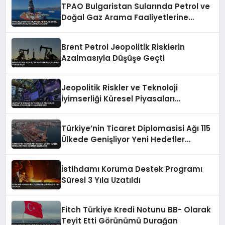
TPAO Bulgaristan Sularında Petrol ve
Doğal Gaz Arama Faaliyetlerine
Katılıyor
Brent Petrol Jeopolitik Risklerin
Azalmasıyla Düşüşe Geçti
Jeopolitik Riskler ve Teknoloji
İyimserliği Küresel Piyasaları
Şekillendiriyor
Türkiye’nin Ticaret Diplomasisi Ağı 115
Ülkede Genişliyor Yeni Hedefler
Belirlendi
İstihdamı Koruma Destek Programı
Süresi 3 Yıla Uzatıldı
Fitch Türkiye Kredi Notunu BB- Olarak
Teyit Etti Görünümü Durağan