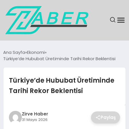
SON DAKIKA
Ana Sayfa
Ekonomi
Türkiye’de Hububat Üretiminde Tarihi Rekor Beklentisi
GÜNDEM
EKONOMI
Türkiye’de Hububat Üretiminde
Tarihi Rekor Beklentisi
MAGAZIN
EĞITIM
Zirve Haber
Paylaş
31 Mayıs 2026
KÜLTÜR & SANAT